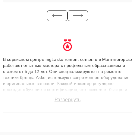
В сервисном центре mgt.asko-remont-center.ru в Магнитогорске
работают опытные мастера с профильным образованием и
стажем от 5 до 12 лет. Они специализируются на ремонте
техники бренда Asko, используют современное оборудование
и оригинальные запчасти. Каждый инженер регулярно
проходит обучение и сертификацию, что позволяет быстро и
точноdiagnostikировать поломки и восстанавливать технику с
Развернуть
сохранением гарантии до 3 лет. Наши мастера решают
сложные случаи: от замены матриц и материнских плат до
ремонта после залития и восстановления данных. Благодаря
высокой квалификации и ответственному подходу клиенты
получают быстрый, качественный ремонт и понятные
объяснения по результатам диагностики.