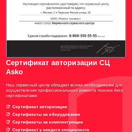
Сертификат авторизации СЦ
Asko
Наш сервисный центр обладает всеми необходимыми для
осуществления профессионального ремонта техники Asko
сертификатами:
Сертификат авторизации
Сертификаты на оборудование
Сертификаты на комплектующие
Сертификат у каждого специалиста