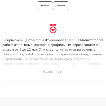
В сервисном центре mgt.asko-remont-center.ru в Магнитогорске
работают опытные мастера с профильным образованием и
стажем от 5 до 12 лет. Они специализируются на ремонте
техники бренда Asko, используют современное оборудование
и оригинальные запчасти. Каждый инженер регулярно
проходит обучение и сертификацию, что позволяет быстро и
точноdiagnostikировать поломки и восстанавливать технику с
Развернуть
сохранением гарантии до 3 лет. Наши мастера решают
сложные случаи: от замены матриц и материнских плат до
ремонта после залития и восстановления данных. Благодаря
высокой квалификации и ответственному подходу клиенты
получают быстрый, качественный ремонт и понятные
объяснения по результатам диагностики.