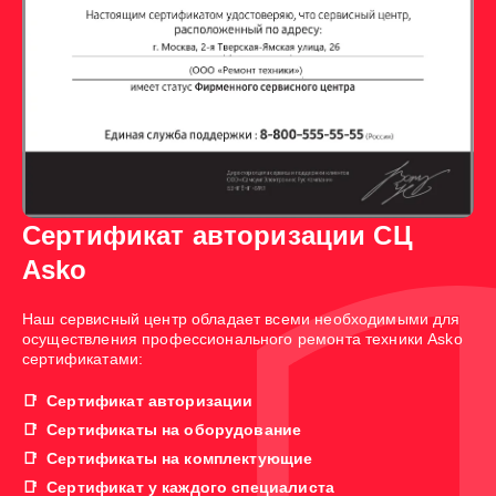
Сертификат авторизации СЦ
Asko
Наш сервисный центр обладает всеми необходимыми для
осуществления профессионального ремонта техники Asko
сертификатами:
Сертификат авторизации
Сертификаты на оборудование
Сертификаты на комплектующие
Сертификат у каждого специалиста