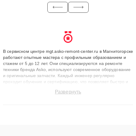
В сервисном центре mgt.asko-remont-center.ru в Магнитогорске
работают опытные мастера с профильным образованием и
стажем от 5 до 12 лет. Они специализируются на ремонте
техники бренда Asko, используют современное оборудование
и оригинальные запчасти. Каждый инженер регулярно
проходит обучение и сертификацию, что позволяет быстро и
точноdiagnostikировать поломки и восстанавливать технику с
Развернуть
сохранением гарантии до 3 лет. Наши мастера решают
сложные случаи: от замены матриц и материнских плат до
ремонта после залития и восстановления данных. Благодаря
высокой квалификации и ответственному подходу клиенты
получают быстрый, качественный ремонт и понятные
объяснения по результатам диагностики.