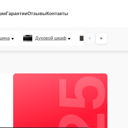
ции
Гарантии
Отзывы
Контакты
25%
шина
Духовой шкаф
Варочная панел