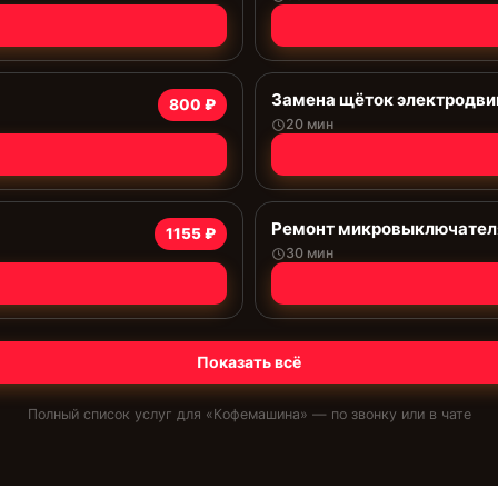
Замена щёток электродви
800 ₽
20 мин
Ремонт микровыключател
1155 ₽
30 мин
Показать всё
Полный список услуг для «
Кофемашина
» — по звонку или в чате