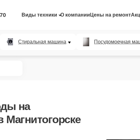
-70
Виды техники
О компании
Цены на ремонт
Ак
Стиральная машина
Посудомоечная ма
оды
на
 Магнитогорске