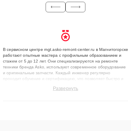
В сервисном центре mgt.asko-remont-center.ru в Магнитогорске
работают опытные мастера с профильным образованием и
стажем от 5 до 12 лет. Они специализируются на ремонте
техники бренда Asko, используют современное оборудование
и оригинальные запчасти. Каждый инженер регулярно
проходит обучение и сертификацию, что позволяет быстро и
точноdiagnostikировать поломки и восстанавливать технику с
Развернуть
сохранением гарантии до 3 лет. Наши мастера решают
сложные случаи: от замены матриц и материнских плат до
ремонта после залития и восстановления данных. Благодаря
высокой квалификации и ответственному подходу клиенты
получают быстрый, качественный ремонт и понятные
объяснения по результатам диагностики.