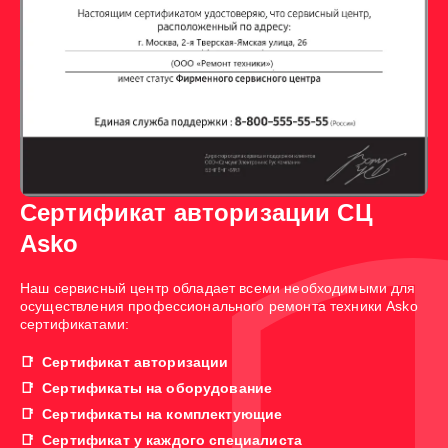
Сертификат авторизации СЦ
Asko
Наш сервисный центр обладает всеми необходимыми для
осуществления профессионального ремонта техники Asko
сертификатами:
Сертификат авторизации
Сертификаты на оборудование
Сертификаты на комплектующие
Сертификат у каждого специалиста