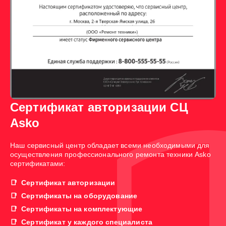
Сертификат авторизации СЦ
Asko
Наш сервисный центр обладает всеми необходимыми для
осуществления профессионального ремонта техники Asko
сертификатами:
Сертификат авторизации
Сертификаты на оборудование
Сертификаты на комплектующие
Сертификат у каждого специалиста