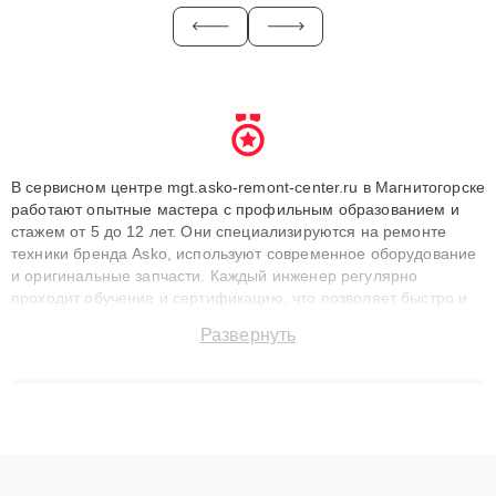
В сервисном центре mgt.asko-remont-center.ru в Магнитогорске
работают опытные мастера с профильным образованием и
стажем от 5 до 12 лет. Они специализируются на ремонте
техники бренда Asko, используют современное оборудование
и оригинальные запчасти. Каждый инженер регулярно
проходит обучение и сертификацию, что позволяет быстро и
точноdiagnostikировать поломки и восстанавливать технику с
Развернуть
сохранением гарантии до 3 лет. Наши мастера решают
сложные случаи: от замены матриц и материнских плат до
ремонта после залития и восстановления данных. Благодаря
высокой квалификации и ответственному подходу клиенты
получают быстрый, качественный ремонт и понятные
объяснения по результатам диагностики.