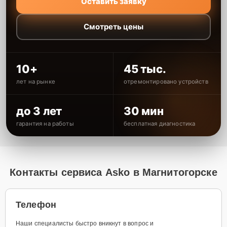
Оставить заявку
Смотреть цены
10+
45 тыс.
лет на рынке
отремонтировано устройств
до 3 лет
30 мин
гарантия на работы
бесплатная диагностика
Контакты сервиса Asko в Магнитогорске
Телефон
Наши специалисты быстро вникнут в вопрос и