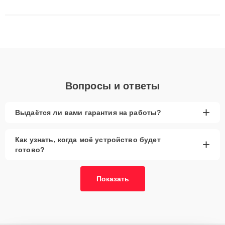
сложные случаи: от замены матриц и материнских плат до
ремонта после залития и восстановления данных. Благодаря
высокой квалификации и ответственному подходу клиенты
получают быстрый, качественный ремонт и понятные
объяснения по результатам диагностики.
Вопросы и ответы
+
Выдаётся ли вами гарантия на работы?
Как узнать, когда моё устройство будет
+
готово?
Показать