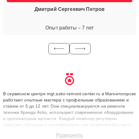
Дмитрий Сергеевич Петров
Опыт работы – 7 лет
В сервисном центре mgt.asko-remont-center.ru в Магнитогорске
работают опытные мастера с профильным образованием и
стажем от 5 до 12 лет. Они специализируются на ремонте
техники бренда Asko, используют современное оборудование
и оригинальные запчасти. Каждый инженер регулярно
проходит обучение и сертификацию, что позволяет быстро и
точноdiagnostikировать поломки и восстанавливать технику с
Развернуть
сохранением гарантии до 3 лет. Наши мастера решают