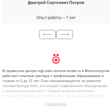
Дмитрий Сергеевич Петров
Опыт работы – 7 лет
В сервисном центре mgt.asko-remont-center.ru в Магнитогорске
работают опытные мастера с профильным образованием и
стажем от 5 до 12 лет. Они специализируются на ремонте
техники бренда Asko, используют современное оборудование
и оригинальные запчасти. Каждый инженер регулярно
проходит обучение и сертификацию, что позволяет быстро и
точноdiagnostikировать поломки и восстанавливать технику с
Развернуть
сохранением гарантии до 3 лет. Наши мастера решают
сложные случаи: от замены матриц и материнских плат до