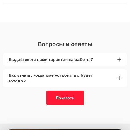
ремонта после залития и восстановления данных. Благодаря
высокой квалификации и ответственному подходу клиенты
получают быстрый, качественный ремонт и понятные
объяснения по результатам диагностики.
Вопросы и ответы
+
Выдаётся ли вами гарантия на работы?
Как узнать, когда моё устройство будет
+
готово?
Показать