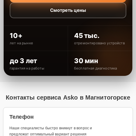
Смотреть цены
10+
45 тыс.
лет на рынке
отремонтировано устройств
до 3 лет
30 мин
гарантия на работы
бесплатная диагностика
Контакты сервиса Asko в Магнитогорске
Телефон
Наши специалисты быстро вникнут в вопрос и
предложат оптимальный вариант решения