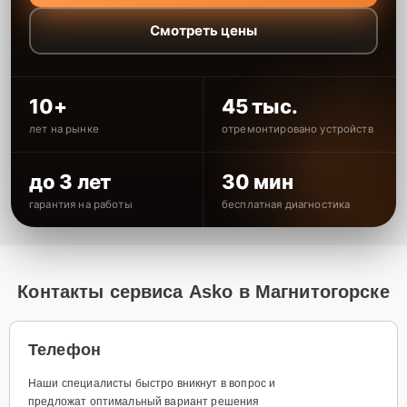
Смотреть цены
10+
45 тыс.
лет на рынке
отремонтировано устройств
до 3 лет
30 мин
гарантия на работы
бесплатная диагностика
Контакты сервиса Asko в Магнитогорске
Телефон
Наши специалисты быстро вникнут в вопрос и
предложат оптимальный вариант решения