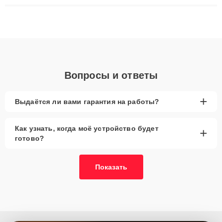
ремонта после залития и восстановления данных. Благодаря
высокой квалификации и ответственному подходу клиенты
получают быстрый, качественный ремонт и понятные
объяснения по результатам диагностики.
Вопросы и ответы
+
Выдаётся ли вами гарантия на работы?
Как узнать, когда моё устройство будет
+
готово?
Показать