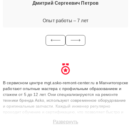
Дмитрий Сергеевич Петров
Опыт работы – 7 лет
В сервисном центре mgt.asko-remont-center.ru в Магнитогорске
работают опытные мастера с профильным образованием и
стажем от 5 до 12 лет. Они специализируются на ремонте
техники бренда Asko, используют современное оборудование
и оригинальные запчасти. Каждый инженер регулярно
проходит обучение и сертификацию, что позволяет быстро и
точноdiagnostikировать поломки и восстанавливать технику с
Развернуть
сохранением гарантии до 3 лет. Наши мастера решают
сложные случаи: от замены матриц и материнских плат до