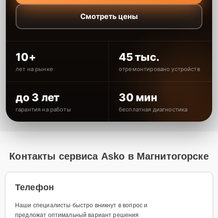
Смотреть цены
10+
45 тыс.
лет на рынке
отремонтировано устройств
до 3 лет
30 мин
гарантия на работы
бесплатная диагностика
Контакты сервиса Asko в Магнитогорске
Телефон
Наши специалисты быстро вникнут в вопрос и
предложат оптимальный вариант решения