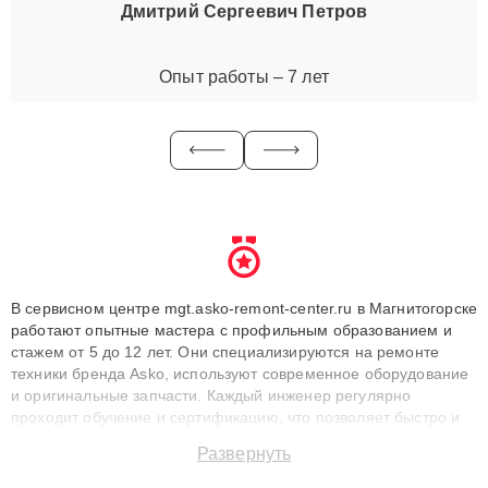
Дмитрий Сергеевич Петров
Опыт работы – 7 лет
В сервисном центре mgt.asko-remont-center.ru в Магнитогорске
работают опытные мастера с профильным образованием и
стажем от 5 до 12 лет. Они специализируются на ремонте
техники бренда Asko, используют современное оборудование
и оригинальные запчасти. Каждый инженер регулярно
проходит обучение и сертификацию, что позволяет быстро и
точноdiagnostikировать поломки и восстанавливать технику с
Развернуть
сохранением гарантии до 3 лет. Наши мастера решают
сложные случаи: от замены матриц и материнских плат до