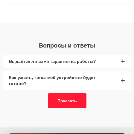
ремонта после залития и восстановления данных. Благодаря
высокой квалификации и ответственному подходу клиенты
получают быстрый, качественный ремонт и понятные
объяснения по результатам диагностики.
Вопросы и ответы
+
Выдаётся ли вами гарантия на работы?
Как узнать, когда моё устройство будет
+
готово?
Показать