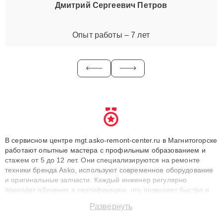
Дмитрий Сергеевич Петров
Опыт работы – 7 лет
В сервисном центре mgt.asko-remont-center.ru в Магнитогорске
работают опытные мастера с профильным образованием и
стажем от 5 до 12 лет. Они специализируются на ремонте
техники бренда Asko, используют современное оборудование
и оригинальные запчасти. Каждый инженер регулярно
проходит обучение и сертификацию, что позволяет быстро и
точноdiagnostikировать поломки и восстанавливать технику с
Развернуть
сохранением гарантии до 3 лет. Наши мастера решают
сложные случаи: от замены матриц и материнских плат до