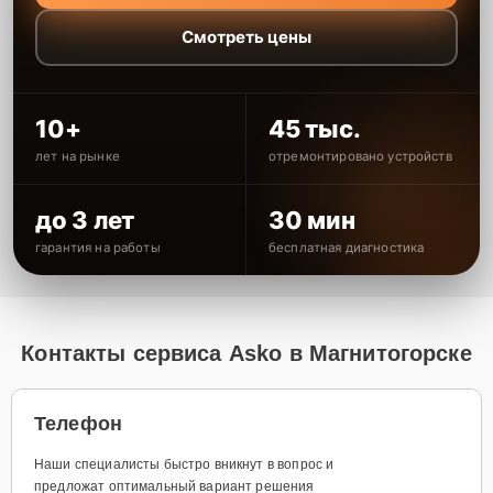
Смотреть цены
10+
45 тыс.
лет на рынке
отремонтировано устройств
до 3 лет
30 мин
гарантия на работы
бесплатная диагностика
Контакты сервиса Asko в Магнитогорске
Телефон
Наши специалисты быстро вникнут в вопрос и
предложат оптимальный вариант решения