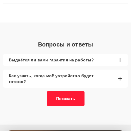
ремонта после залития и восстановления данных. Благодаря
высокой квалификации и ответственному подходу клиенты
получают быстрый, качественный ремонт и понятные
объяснения по результатам диагностики.
Вопросы и ответы
+
Выдаётся ли вами гарантия на работы?
Как узнать, когда моё устройство будет
+
готово?
Показать