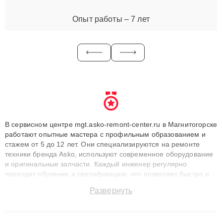
Опыт работы – 7 лет
В сервисном центре mgt.asko-remont-center.ru в Магнитогорске
работают опытные мастера с профильным образованием и
стажем от 5 до 12 лет. Они специализируются на ремонте
техники бренда Asko, используют современное оборудование
и оригинальные запчасти. Каждый инженер регулярно
проходит обучение и сертификацию, что позволяет быстро и
точноdiagnostikировать поломки и восстанавливать технику с
Развернуть
сохранением гарантии до 3 лет. Наши мастера решают
сложные случаи: от замены матриц и материнских плат до
ремонта после залития и восстановления данных. Благодаря