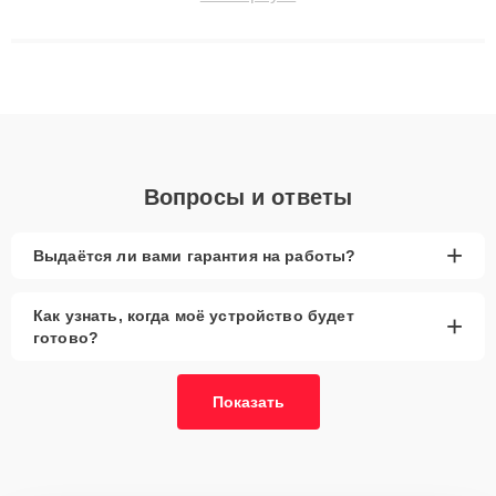
сохранением гарантии до 3 лет. Наши мастера решают
сложные случаи: от замены матриц и материнских плат до
ремонта после залития и восстановления данных. Благодаря
высокой квалификации и ответственному подходу клиенты
получают быстрый, качественный ремонт и понятные
объяснения по результатам диагностики.
Вопросы и ответы
+
Выдаётся ли вами гарантия на работы?
Как узнать, когда моё устройство будет
+
готово?
Показать