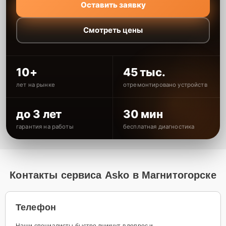
Оставить заявку
Смотреть цены
10+
45 тыс.
лет на рынке
отремонтировано устройств
до 3 лет
30 мин
гарантия на работы
бесплатная диагностика
Контакты сервиса Asko в Магнитогорске
Телефон
Наши специалисты быстро вникнут в вопрос и