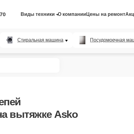
-70
Виды техники
О компании
Цены на ремонт
Ак
Стиральная машина
Посудомоечная ма
епей
а вытяжке Asko