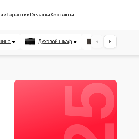
ции
Гарантии
Отзывы
Контакты
25%
шина
Духовой шкаф
Варочная панел