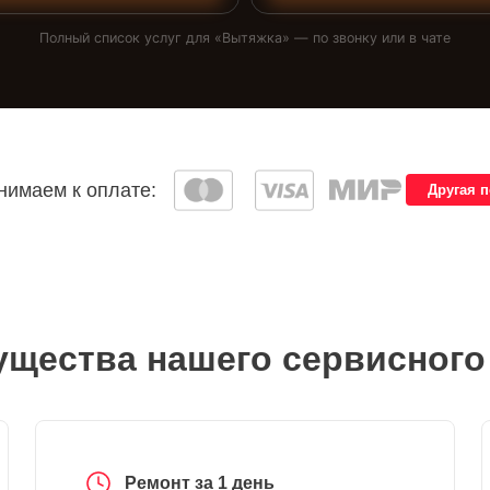
Полный список услуг для «
Вытяжка
» — по звонку или в чате
имаем к оплате:
Другая 
щества нашего сервисного
Ремонт за 1 день